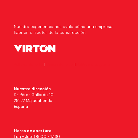
Nuestra experiencia nos avala cómo una empresa
líder en el sector de la construcción.
Política de I+D+I
|
Visión de I+D+i
|
Política integrada
Nuestra dirección
Dr. Pérez Gallardo, 10
28222 Majadahonda
España
Horas de apertura
Lun - Jue: 08:00 - 17:30