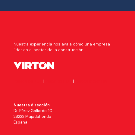
Nuestra experiencia nos avala cómo una empresa
líder en el sector de la construcción.
Política de I+D+I
|
Visión de I+D+i
|
Política integrada
Nuestra dirección
Dr. Pérez Gallardo, 10
28222 Majadahonda
España