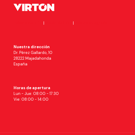
Política de I+D+I
|
Visión de I+D+i
|
Política integrada
Nuestra dirección
Dr. Pérez Gallardo, 10
28222 Majadahonda
España
Horas de apertura
Lun - Jue: 08:00 - 17:30
Vie: 08:00 - 14:00