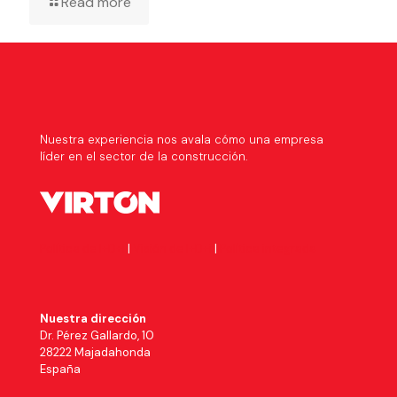
Read more
Nuestra experiencia nos avala cómo una empresa
líder en el sector de la construcción.
Política de I+D+I
|
Visión de I+D+i
|
Política integrada
Nuestra dirección
Dr. Pérez Gallardo, 10
28222 Majadahonda
España