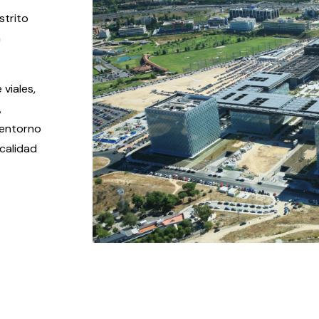
strito
a
viales,
,
 entorno
 calidad