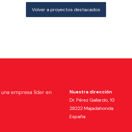
Volver a proyectos destacados
 una empresa líder en
Nuestra dirección
Dr. Pérez Gallardo, 10
28222 Majadahonda
España