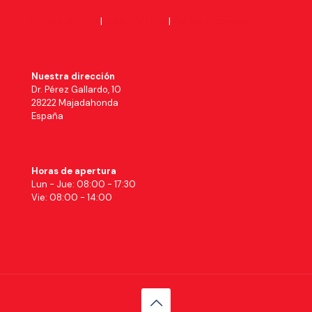
Política de I+D+I
|
Visión de I+D+i
|
Política integrada
Nuestra dirección
Dr. Pérez Gallardo, 10
28222 Majadahonda
España
Horas de apertura
Lun - Jue: 08:00 - 17:30
Vie: 08:00 - 14:00