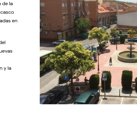
 de la
l casco
zadas en
del
nuevas
,
n y la