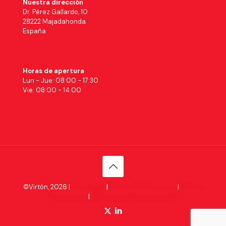
Nuestra dirección
Dr. Pérez Gallardo, 10
28222 Majadahonda
España
Horas de apertura
Lun - Jue: 08:00 - 17:30
Vie: 08:00 - 14:00
©Virtón, 2026 |
Aviso legal
|
Política de Privacidad
|
Política
de Cookies
|
Canal de Comunicaciones