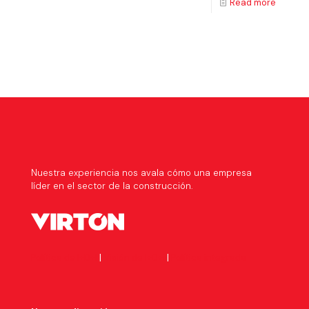
Read more
Nuestra experiencia nos avala cómo una empresa
líder en el sector de la construcción.
Política de I+D+I
|
Visión de I+D+i
|
Política integrada