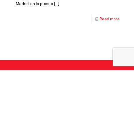
Madrid, en la puesta
[…]
Read more
Nuestra experiencia nos avala cómo una empresa
líder en el sector de la construcción.
Política de I+D+I
|
Visión de I+D+i
|
Política integrada